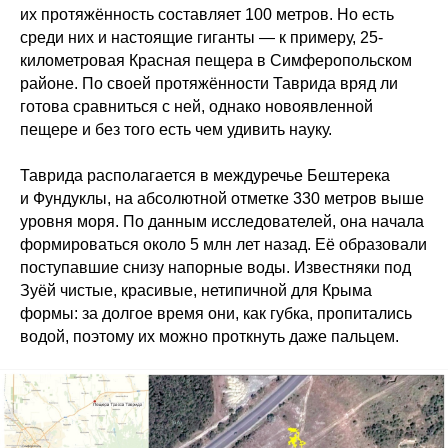
их протяжённость составляет 100 метров. Но есть
среди них и настоящие гиганты — к примеру, 25-
километровая Красная пещера в Симферопольском
районе. По своей протяжённости Таврида вряд ли
готова сравниться с ней, однако новоявленной
пещере и без того есть чем удивить науку.
Таврида располагается в междуречье Бештерека
и Фундуклы, на абсолютной отметке 330 метров выше
уровня моря. По данным исследователей, она начала
формироваться около 5 млн лет назад. Её образовали
поступавшие снизу напорные воды. Известняки под
Зуёй чистые, красивые, нетипичной для Крыма
формы: за долгое время они, как губка, пропитались
водой, поэтому их можно проткнуть даже пальцем.