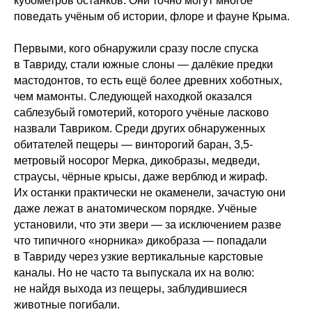
кубометров останков. Они точно могут многое
поведать учёным об истории, флоре и фауне Крыма.
Первыми, кого обнаружили сразу после спуска
в Тавриду, стали южные слоны — далёкие предки
мастодонтов, то есть ещё более древних хоботных,
чем мамонты. Следующей находкой оказался
саблезубый гомотерий, которого учёные ласково
назвали Тавриком. Среди других обнаруженных
обитателей пещеры — винторогий баран, 3,5-
метровый носорог Мерка, дикобразы, медведи,
страусы, чёрные крысы, даже верблюд и жираф.
Их останки практически не окаменели, зачастую они
даже лежат в анатомическом порядке. Учёные
установили, что эти звери — за исключением разве
что типичного «норника» дикобраза — попадали
в Тавриду через узкие вертикальные карстовые
каналы. Но не часто та выпускала их на волю:
не найдя выхода из пещеры, заблудившиеся
животные погибали.